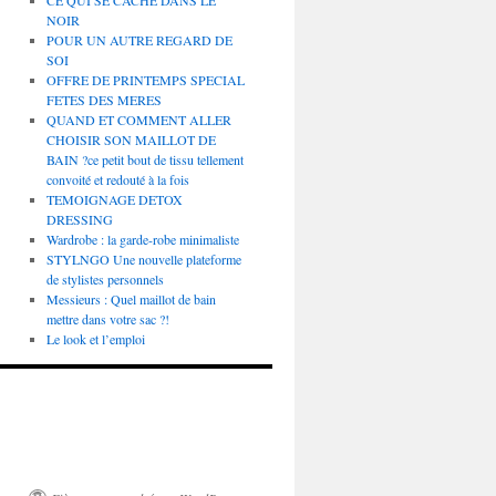
CE QUI SE CACHE DANS LE
NOIR
POUR UN AUTRE REGARD DE
SOI
OFFRE DE PRINTEMPS SPECIAL
FETES DES MERES
QUAND ET COMMENT ALLER
CHOISIR SON MAILLOT DE
BAIN ?ce petit bout de tissu tellement
convoité et redouté à la fois
TEMOIGNAGE DETOX
DRESSING
Wardrobe : la garde-robe minimaliste
STYLNGO Une nouvelle plateforme
de stylistes personnels
Messieurs : Quel maillot de bain
mettre dans votre sac ?!
Le look et l’emploi