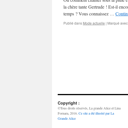
la chère tante Gertrude ! Est-il enc
temps ? Vous connaissez …
Contin
Publié dans
Mode actuelle
|
Marqué avec
Copyright :
©Tous droits réservés, La grande Alice et Lina
Fornara, 2016.
Ce site a été illustré par La
Grande Alice