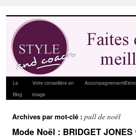
Aller
au
contenu
Le
Votre conseillère en
Accompagnements
Témo
Blog
image
pull de noël
Archives par mot-clé :
Mode Noël : BRIDGET JONES