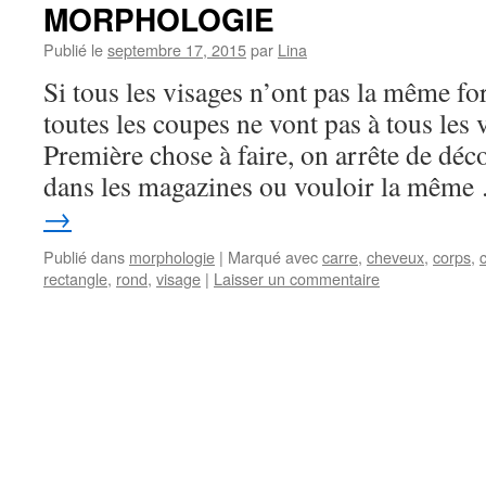
MORPHOLOGIE
Publié le
septembre 17, 2015
par
Lina
Si tous les visages n’ont pas la même fo
toutes les coupes ne vont pas à tous les 
Première chose à faire, on arrête de dé
dans les magazines ou vouloir la mêm
→
Publié dans
morphologie
|
Marqué avec
carre
,
cheveux
,
corps
,
rectangle
,
rond
,
visage
|
Laisser un commentaire