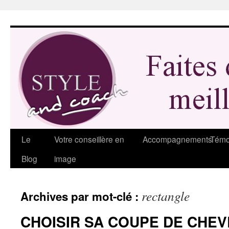
Aller
au
contenu
Le
Votre conseillère en
Accompagnements
Témo
Blog
image
rectangle
Archives par mot-clé :
CHOISIR SA COUPE DE CHEV