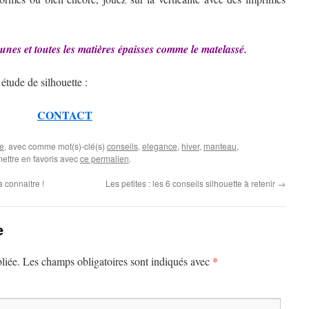
dounes et toutes les matières épaisses comme le matelassé.
 étude de silhouette :
CONTACT
e
, avec comme mot(s)-clé(s)
conseils
,
elegance
,
hiver
,
manteau
,
mettre en favoris avec
ce permalien
.
 connaitre !
Les petites : les 6 conseils silhouette à retenir
→
e
*
liée.
Les champs obligatoires sont indiqués avec