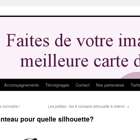
Accompagnements
Témoignages
Contact
Nos partenaires
Tarif
 connaitre !
Les petites : les 6 conseils silhouette à retenir
→
nteau pour quelle silhouette?