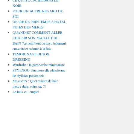
CE QUI SE CACHE DANS LE
NOIR
POUR UN AUTRE REGARD DE
SOI
OFFRE DE PRINTEMPS SPECIAL
FETES DES MERES
QUAND ET COMMENT ALLER
CHOISIR SON MAILLOT DE
BAIN ?ce petit bout de tissu tellement
convoité et redouté à la fois
TEMOIGNAGE DETOX
DRESSING
Wardrobe : la garde-robe minimaliste
STYLNGO Une nouvelle plateforme
de stylistes personnels
Messieurs : Quel maillot de bain
mettre dans votre sac ?!
Le look et l’emploi