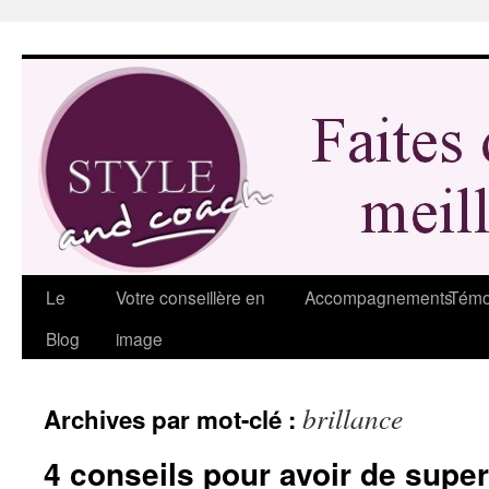
Aller
au
contenu
Le
Votre conseillère en
Accompagnements
Témo
Blog
image
brillance
Archives par mot-clé :
4 conseils pour avoir de sup