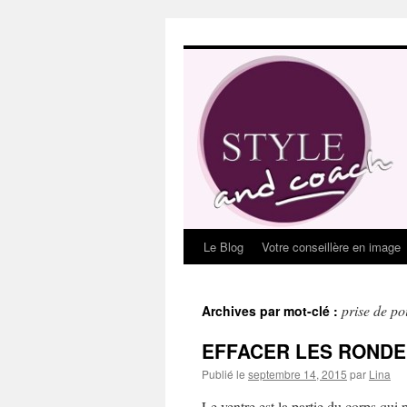
Aller
au
contenu
Le Blog
Votre conseillère en image
prise de po
Archives par mot-clé :
EFFACER LES RONDE
Publié le
septembre 14, 2015
par
Lina
Le ventre est la partie du corps qui