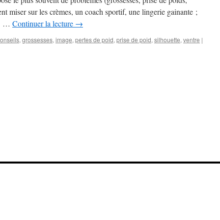
 miser sur les crèmes, un coach sportif, une lingerie gainante ;
xy. …
Continuer la lecture
→
onseils
,
grossesses
,
image
,
pertes de poid
,
prise de poid
,
silhouette
,
ventre
|