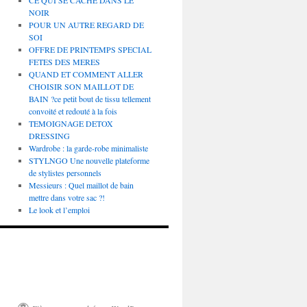
CE QUI SE CACHE DANS LE
NOIR
POUR UN AUTRE REGARD DE
SOI
OFFRE DE PRINTEMPS SPECIAL
FETES DES MERES
QUAND ET COMMENT ALLER
CHOISIR SON MAILLOT DE
BAIN ?ce petit bout de tissu tellement
convoité et redouté à la fois
TEMOIGNAGE DETOX
DRESSING
Wardrobe : la garde-robe minimaliste
STYLNGO Une nouvelle plateforme
de stylistes personnels
Messieurs : Quel maillot de bain
mettre dans votre sac ?!
Le look et l’emploi