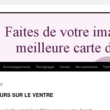
Accompagnements
Témoignages
Contact
Nos partenaires
Tarif
id
URS SUR LE VENTRE
 pose le plus souvent de problèmes (grossesses, prise de poids,