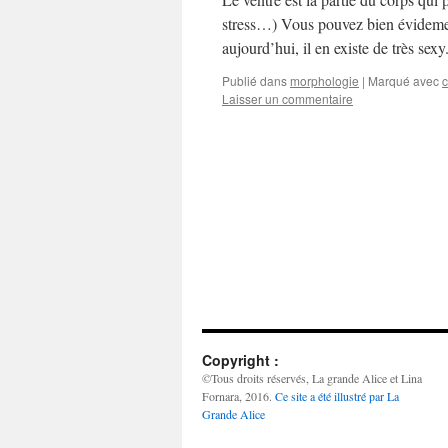
stress…) Vous pouvez bien évidement
aujourd’hui, il en existe de très se
Publié dans
morphologie
|
Marqué avec
c
Laisser un commentaire
Copyright :
©Tous droits réservés, La grande Alice et Lina
Fornara, 2016.
Ce site a été illustré par La
Grande Alice