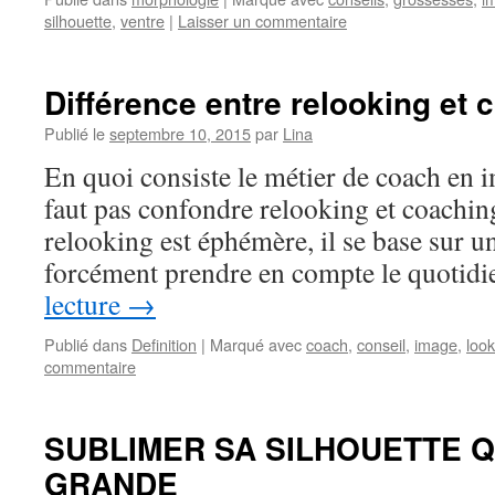
silhouette
,
ventre
|
Laisser un commentaire
Différence entre relooking et 
Publié le
septembre 10, 2015
par
Lina
En quoi consiste le métier de coach en i
faut pas confondre relooking et coachin
relooking est éphémère, il se base sur u
forcément prendre en compte le quotid
lecture
→
Publié dans
Definition
|
Marqué avec
coach
,
conseil
,
image
,
look
commentaire
SUBLIMER SA SILHOUETTE 
GRANDE