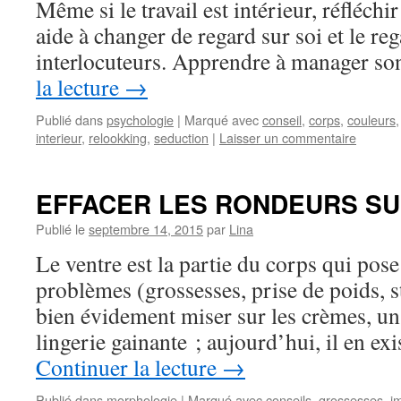
Même si le travail est intérieur, réfléchir
aide à changer de regard sur soi et le re
interlocuteurs. Apprendre à manager s
la lecture
→
Publié dans
psychologie
|
Marqué avec
conseil
,
corps
,
couleurs
interieur
,
relookking
,
seduction
|
Laisser un commentaire
EFFACER LES RONDEURS SU
Publié le
septembre 14, 2015
par
Lina
Le ventre est la partie du corps qui pose
problèmes (grossesses, prise de poids,
bien évidement miser sur les crèmes, un
lingerie gainante ; aujourd’hui, il en ex
Continuer la lecture
→
Publié dans
morphologie
|
Marqué avec
conseils
,
grossesses
,
i