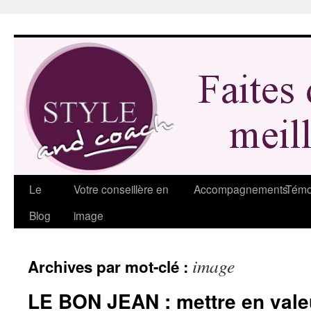
Aller
au
contenu
Le
Votre conseillère en
Accompagnements
Témo
Blog
image
image
Archives par mot-clé :
LE BON JEAN : mettre en valeu