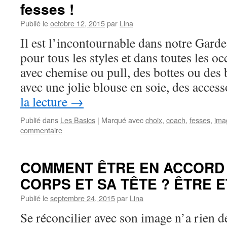
fesses !
Publié le
octobre 12, 2015
par
Lina
Il est l’incontournable dans notre Garde-
pour tous les styles et dans toutes les o
avec chemise ou pull, des bottes ou des b
avec une jolie blouse en soie, des acces
la lecture
→
Publié dans
Les Basics
|
Marqué avec
choix
,
coach
,
fesses
,
ima
commentaire
COMMENT ÊTRE EN ACCORD
CORPS ET SA TÊTE ? ÊTRE 
Publié le
septembre 24, 2015
par
Lina
Se réconcilier avec son image n’a rien d