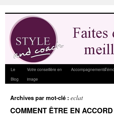
Aller
au
contenu
Le
Votre conseillère en
Accompagnements
Témo
Blog
image
eclat
Archives par mot-clé :
COMMENT ÊTRE EN ACCORD